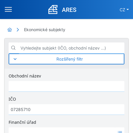
CZ
Ekonomické subjekty
Vyhledejte subjekt (IČO, obchodní název ...)
Rozšířený filtr
Obchodní název
IČO
Finanční úřad
Ž