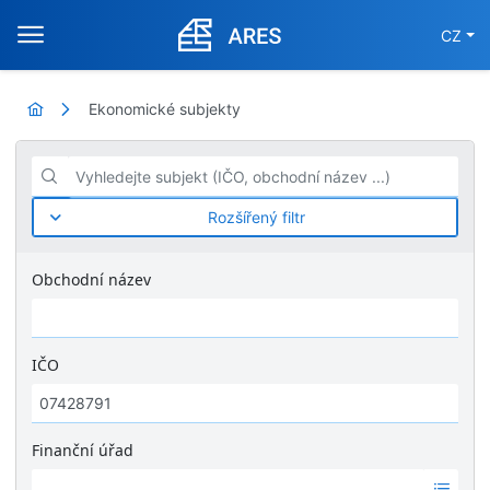
CZ
Ekonomické subjekty
Vyhledejte subjekt (IČO, obchodní název ...)
Rozšířený filtr
Obchodní název
IČO
Finanční úřad
Ž