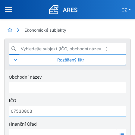
CZ
Ekonomické subjekty
Vyhledejte subjekt (IČO, obchodní název ...)
Rozšířený filtr
Obchodní název
IČO
Finanční úřad
Ž