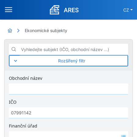
CZ
Ekonomické subjekty
Vyhledejte subjekt (IČO, obchodní název ...)
Rozšířený filtr
Obchodní název
IČO
Finanční úřad
Ž