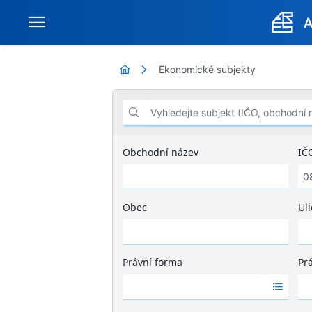
Ekonomické subjekty
Vyhledejte subjekt (IČO, obchodní název .
Obchodní název
IČ
Obec
Uli
Ž
á
d
Právní forma
Pr
n
Ž
Ž
é
á
á
v
d
d