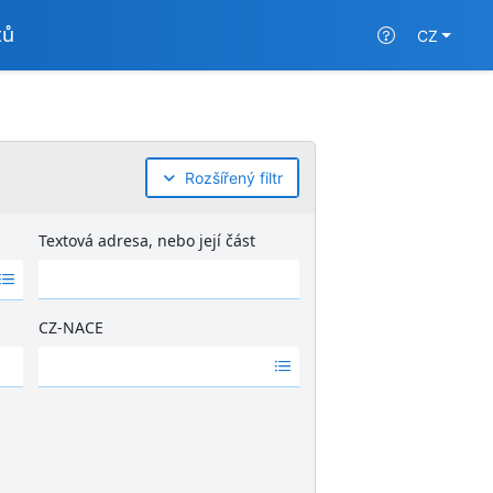
tů
CZ
Rozšířený filtr
Textová adresa, nebo její část
CZ-NACE
Ž
á
d
n
é
v