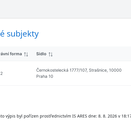
ý
d
s
k
l
y
e
d
é subjekty
k
y
rávní forma
Sídlo
Černokostelecká 1777/107, Strašnice, 10000
12
Praha 10
to výpis byl pořízen prostřednictvím IS ARES dne: 8. 8. 2026 v 18:1