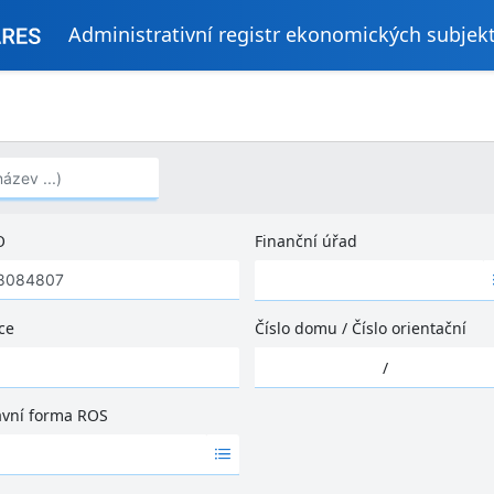
Administrativní registr ekonomických subjek
..)
O
Finanční úřad
Ž
á
d
ce
Číslo domu
/
Číslo orientační
n
Ž
é
/
á
v
d
ý
ávní forma ROS
n
s
é
l
v
e