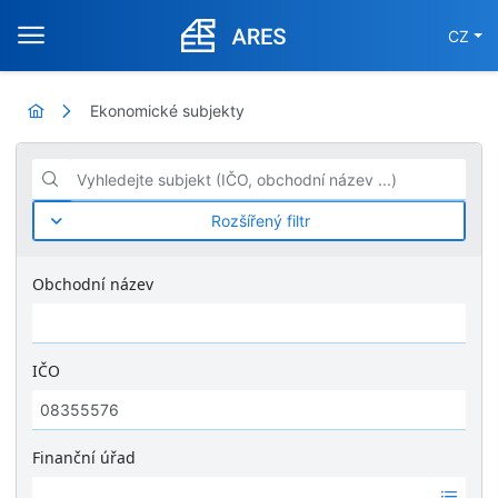
CZ
Ekonomické subjekty
Vyhledejte subjekt (IČO, obchodní název ...)
Rozšířený filtr
Obchodní název
IČO
Finanční úřad
Ž