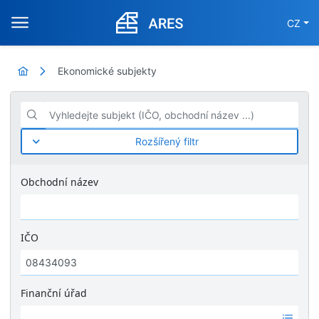
CZ
Ekonomické subjekty
Vyhledejte subjekt (IČO, obchodní název ...)
Rozšířený filtr
Obchodní název
IČO
Finanční úřad
Ž