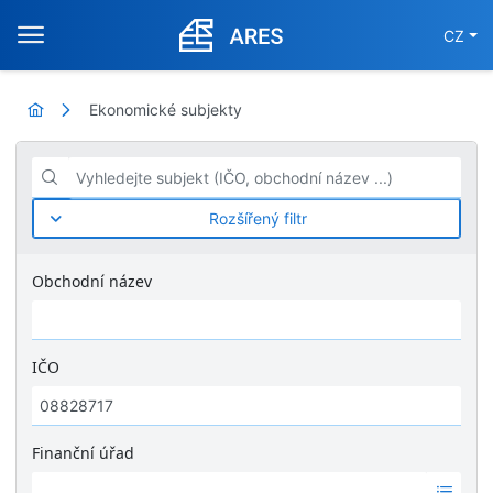
CZ
Ekonomické subjekty
Vyhledejte subjekt (IČO, obchodní název ...)
Rozšířený filtr
Obchodní název
IČO
Finanční úřad
Ž