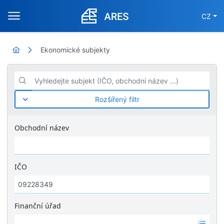
CZ
Ekonomické subjekty
Vyhledejte subjekt (IČO, obchodní název ...)
Rozšířený filtr
Obchodní název
IČO
Finanční úřad
Ž