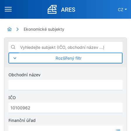
CZ
Ekonomické subjekty
Vyhledejte subjekt (IČO, obchodní název ...)
Rozšířený filtr
Obchodní název
IČO
Finanční úřad
Ž