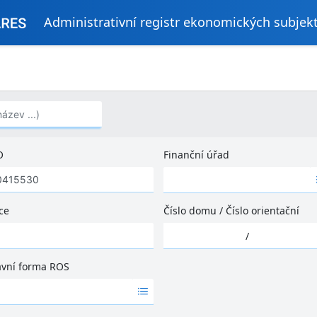
Administrativní registr ekonomických subjek
..)
O
Finanční úřad
Ž
á
d
ce
Číslo domu
/
Číslo orientační
n
Ž
é
/
á
v
d
ý
ávní forma ROS
n
s
é
l
v
e