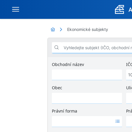
Ekonomické subjekty
Vyhledejte subjekt (IČO, obchodní název .
Obchodní název
IČ
Obec
Uli
Ž
á
d
Právní forma
Pr
n
Ž
Ž
é
á
á
v
d
d