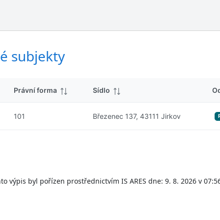
ý
d
s
k
l
y
e
d
é subjekty
k
y
Právní forma
Sídlo
O
101
Březenec 137, 43111 Jirkov
to výpis byl pořízen prostřednictvím IS ARES dne: 9. 8. 2026 v 07:5