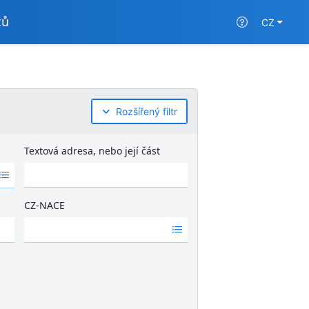
tů
CZ
Rozšířený filtr
Textová adresa, nebo její část
CZ-NACE
Ž
á
d
n
é
v