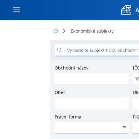
Ekonomické subjekty
Vyhledejte subjekt (IČO, obchodní název .
Obchodní název
IČ
Obec
Uli
Ž
á
d
Právní forma
Pr
n
Ž
Ž
é
á
á
v
d
d