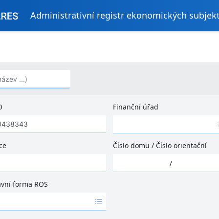
Administrativní registr ekonomických subjek
..)
O
Finanční úřad
Ž
á
d
ce
Číslo domu
/
Číslo orientační
n
Ž
é
/
á
v
d
ý
ávní forma ROS
n
s
é
l
v
e