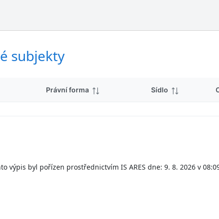
ý
d
s
k
l
y
e
d
é subjekty
k
y
Právní forma
Sídlo
to výpis byl pořízen prostřednictvím IS ARES dne: 9. 8. 2026 v 08:0