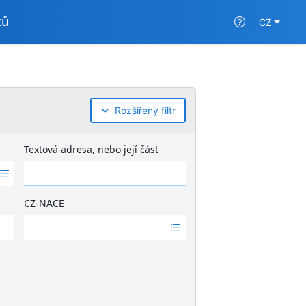
tů
CZ
Rozšířený filtr
Textová adresa, nebo její část
CZ-NACE
Ž
á
d
n
é
v