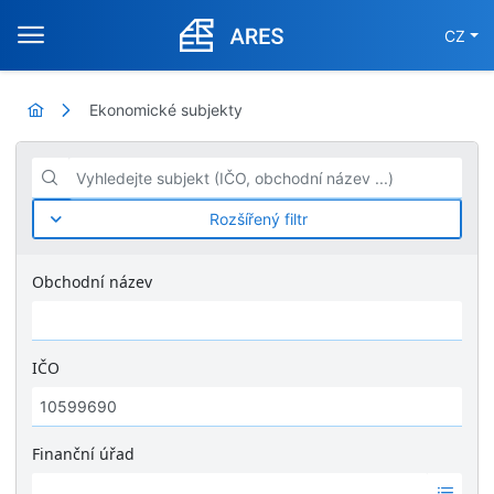
CZ
Ekonomické subjekty
Vyhledejte subjekt (IČO, obchodní název ...)
Rozšířený filtr
Obchodní název
IČO
Finanční úřad
Ž