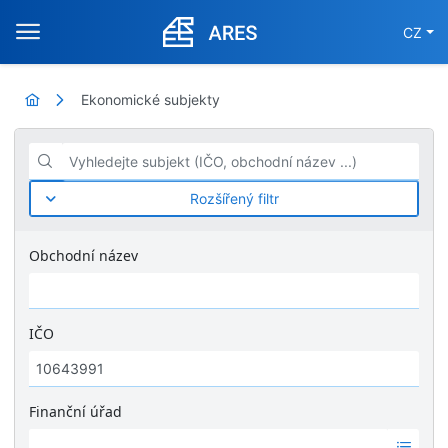
CZ
Ekonomické subjekty
Vyhledejte subjekt (IČO, obchodní název ...)
Rozšířený filtr
Obchodní název
IČO
Finanční úřad
Ž