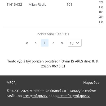
29/1
11416432
Milan Rýdlo
101
Libe
Kris
460
Libe
Zobrazeno 1 až 1 z 1
1
10
Tento výpis byl pořízen prostřednictvím IS ARES dne: 8. 8.
2026 v 06:15:51
MFČR
Nápověda
© 2023 - 2026 Ministerstvo financí ČR | Dotazy je možné
zasílat na
ares@mf.gov.cz
nebo
aresmfcr@mf.gov.cz