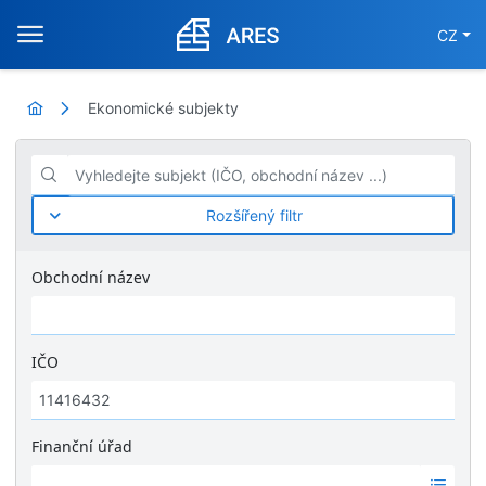
CZ
Ekonomické subjekty
Vyhledejte subjekt (IČO, obchodní název ...)
Rozšířený filtr
Obchodní název
IČO
Finanční úřad
Ž