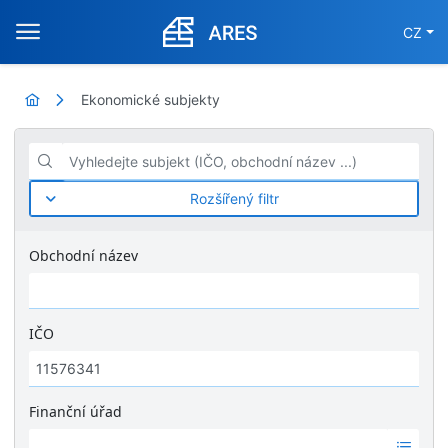
CZ
Ekonomické subjekty
Vyhledejte subjekt (IČO, obchodní název ...)
Rozšířený filtr
Obchodní název
IČO
Finanční úřad
Ž