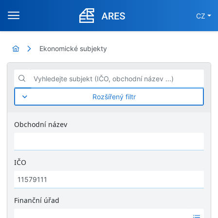
CZ
Ekonomické subjekty
Vyhledejte subjekt (IČO, obchodní název ...)
Rozšířený filtr
Obchodní název
IČO
Finanční úřad
Ž