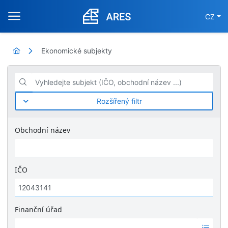
CZ
Ekonomické subjekty
Vyhledejte subjekt (IČO, obchodní název ...)
Rozšířený filtr
Obchodní název
IČO
Finanční úřad
Ž