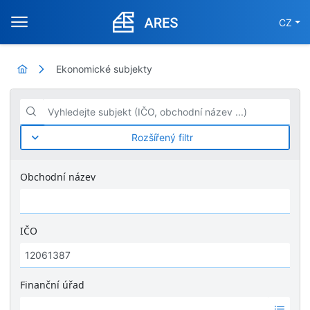
CZ
Ekonomické subjekty
Vyhledejte subjekt (IČO, obchodní název ...)
Rozšířený filtr
Obchodní název
IČO
Finanční úřad
Ž