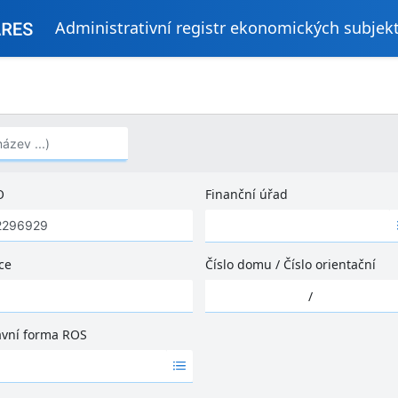
Administrativní registr ekonomických subjek
..)
O
Finanční úřad
Ž
á
d
ce
Číslo domu
/
Číslo orientační
n
Ž
é
/
á
v
d
ý
ávní forma ROS
n
s
é
l
v
e