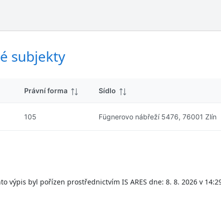
ý
d
s
k
l
y
e
d
é subjekty
k
y
Právní forma
Sídlo
105
Fügnerovo nábřeží 5476, 76001 Zlín
to výpis byl pořízen prostřednictvím IS ARES dne: 8. 8. 2026 v 14:2