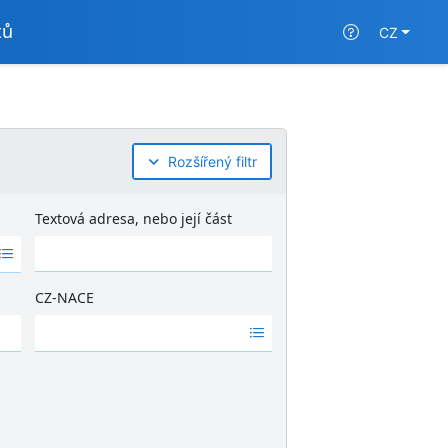
tů
CZ
Rozšířený filtr
Textová adresa, nebo její část
CZ-NACE
Ž
á
d
n
é
v