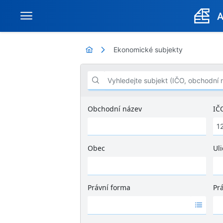
Ekonomické subjekty
Vyhledejte subjekt (IČO, obchodní název .
Obchodní název
IČ
Obec
Uli
Ž
á
d
Právní forma
Pr
n
Ž
Ž
é
á
á
v
d
d