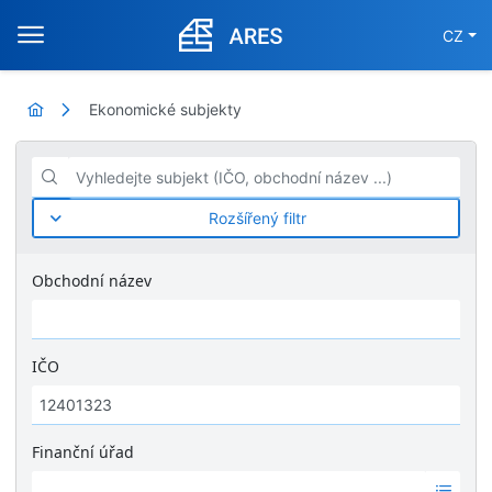
CZ
Ekonomické subjekty
Vyhledejte subjekt (IČO, obchodní název ...)
Rozšířený filtr
Obchodní název
IČO
Finanční úřad
Ž