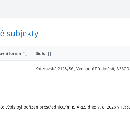
ý
d
s
k
l
y
e
d
é subjekty
k
y
ávní forma
Sídlo
1
Koterovská 2128/86, Východní Předměstí, 32600
to výpis byl pořízen prostřednictvím IS ARES dne: 7. 8. 2026 v 17:5