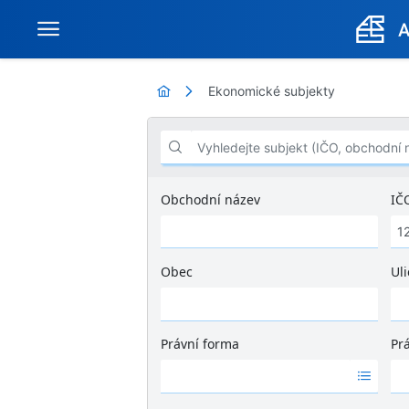
Ekonomické subjekty
Vyhledejte subjekt (IČO, obchodní název .
Obchodní název
IČ
Obec
Uli
Ž
á
d
Právní forma
Pr
n
Ž
Ž
é
á
á
v
d
d