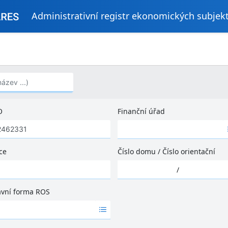
Administrativní registr ekonomických subjek
..)
O
Finanční úřad
Ž
á
d
ce
Číslo domu
/
Číslo orientační
n
Ž
é
/
á
v
d
ý
ávní forma ROS
n
s
é
l
v
e