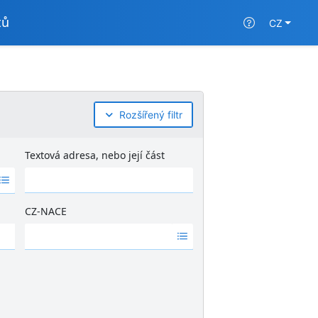
tů
CZ
Rozšířený filtr
Textová adresa, nebo její část
CZ-NACE
Ž
á
d
n
é
v