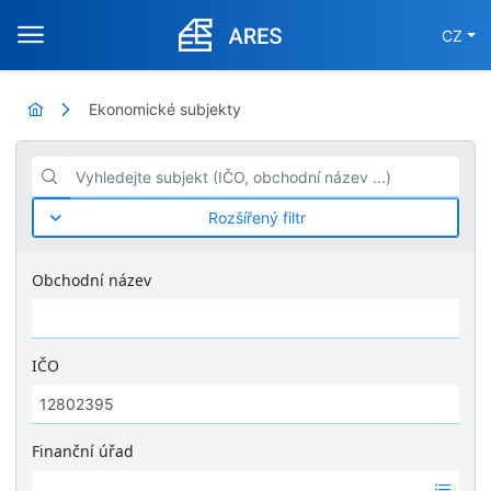
CZ
Ekonomické subjekty
Vyhledejte subjekt (IČO, obchodní název ...)
Rozšířený filtr
Obchodní název
IČO
Finanční úřad
Ž