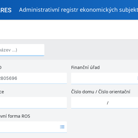
Administrativní registr ekonomických subjek
..)
O
Finanční úřad
Ž
á
d
ce
Číslo domu
/
Číslo orientační
n
Ž
é
/
á
v
d
ý
ávní forma ROS
n
s
é
l
v
e