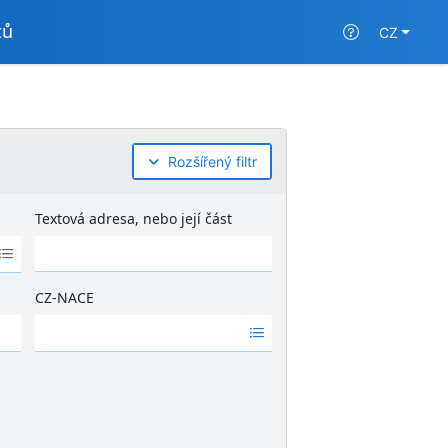
tů
CZ
Rozšířený filtr
Textová adresa, nebo její část
CZ-NACE
Ž
á
d
n
é
v