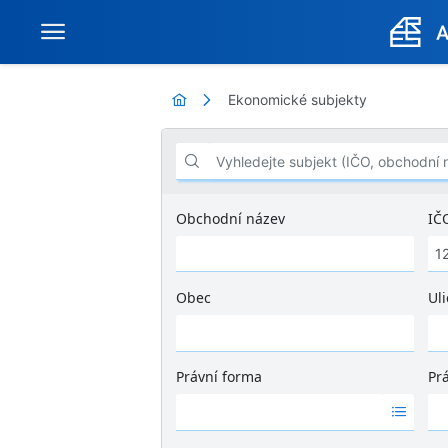
Ekonomické subjekty
Vyhledejte subjekt (IČO, obchodní název .
Obchodní název
IČ
Obec
Uli
Ž
á
d
Právní forma
Pr
n
Ž
Ž
é
á
á
v
d
d