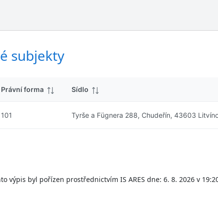
ý
d
s
k
l
y
e
d
é subjekty
k
y
Právní forma
Sídlo
101
Tyrše a Fügnera 288, Chudeřín, 43603 Litvín
to výpis byl pořízen prostřednictvím IS ARES dne: 6. 8. 2026 v 19:2