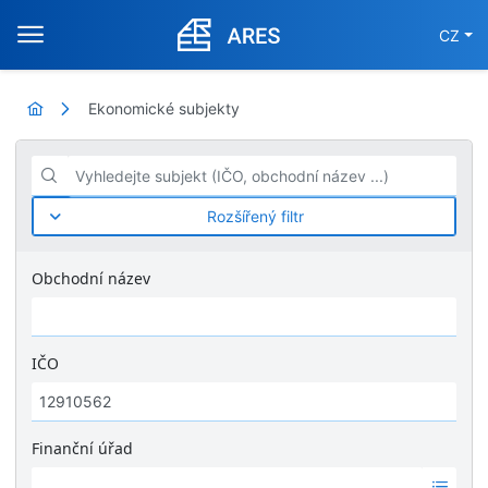
CZ
Ekonomické subjekty
Vyhledejte subjekt (IČO, obchodní název ...)
Rozšířený filtr
Obchodní název
IČO
Finanční úřad
Ž