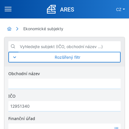
CZ
Ekonomické subjekty
Vyhledejte subjekt (IČO, obchodní název ...)
Rozšířený filtr
Obchodní název
IČO
Finanční úřad
Ž