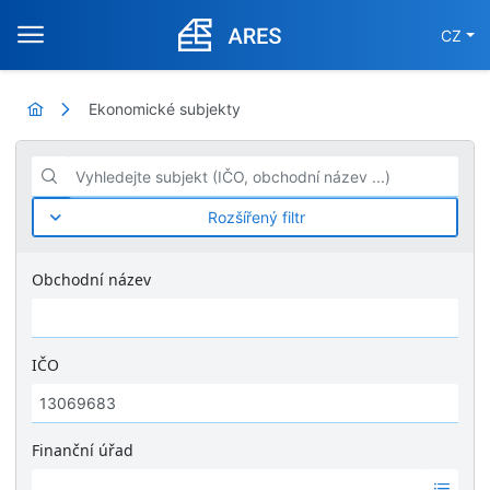
CZ
Ekonomické subjekty
Vyhledejte subjekt (IČO, obchodní název ...)
Rozšířený filtr
Obchodní název
IČO
Finanční úřad
Ž