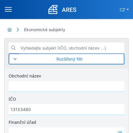
CZ
Ekonomické subjekty
Vyhledejte subjekt (IČO, obchodní název ...)
Rozšířený filtr
Obchodní název
IČO
Finanční úřad
Ž