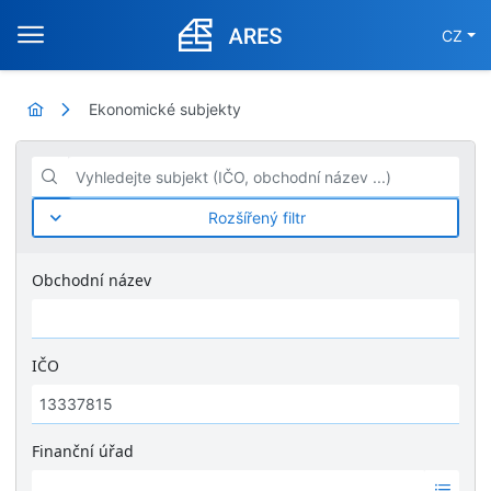
CZ
Ekonomické subjekty
Vyhledejte subjekt (IČO, obchodní název ...)
Rozšířený filtr
Obchodní název
IČO
Finanční úřad
Ž