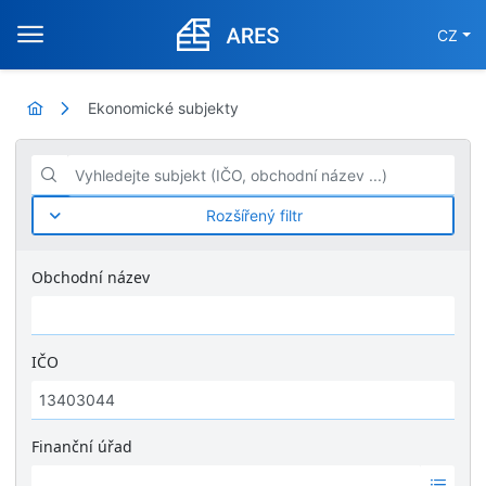
CZ
Ekonomické subjekty
Vyhledejte subjekt (IČO, obchodní název ...)
Rozšířený filtr
Obchodní název
IČO
Finanční úřad
Ž