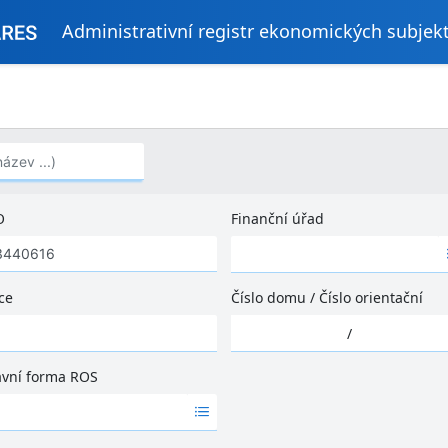
Administrativní registr ekonomických subjek
..)
O
Finanční úřad
Ž
á
d
ce
Číslo domu
/
Číslo orientační
n
Ž
é
/
á
v
d
ý
ávní forma ROS
n
s
é
l
v
e