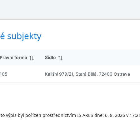
ý
d
s
k
l
y
e
d
é subjekty
k
y
Právní forma
Sídlo
105
Kališní 979/21, Stará Bělá, 72400 Ostrava
to výpis byl pořízen prostřednictvím IS ARES dne: 6. 8. 2026 v 17:2