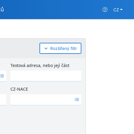
tů
CZ
Rozšířený filtr
Textová adresa, nebo její část
CZ-NACE
Ž
á
d
n
é
v