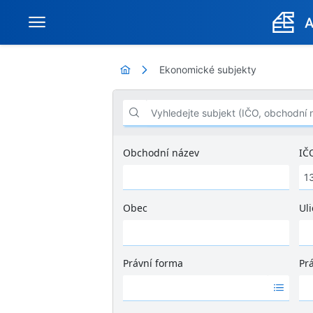
Ekonomické subjekty
Vyhledejte subjekt (IČO, obchodní název .
Obchodní název
IČ
Obec
Uli
Ž
á
d
Právní forma
Pr
n
Ž
Ž
é
á
á
v
d
d