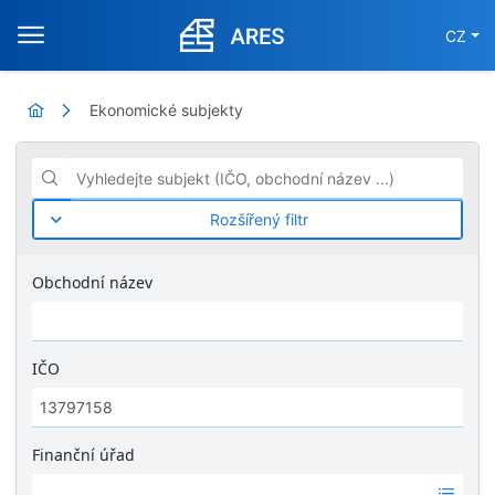
CZ
Ekonomické subjekty
Vyhledejte subjekt (IČO, obchodní název ...)
Rozšířený filtr
Obchodní název
IČO
Finanční úřad
Ž