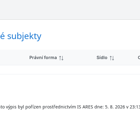
ý
d
s
k
l
y
e
d
é subjekty
k
y
Právní forma
Sídlo
to výpis byl pořízen prostřednictvím IS ARES dne: 5. 8. 2026 v 23:1