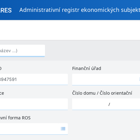
Administrativní registr ekonomických subjek
..)
O
Finanční úřad
Ž
á
d
ce
Číslo domu
/
Číslo orientační
n
Ž
é
/
á
v
d
ý
ávní forma ROS
n
s
é
l
v
e