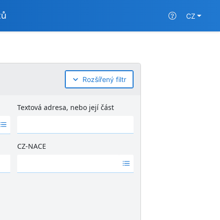
tů
CZ
Rozšířený filtr
Textová adresa, nebo její část
CZ-NACE
Ž
á
d
n
é
v