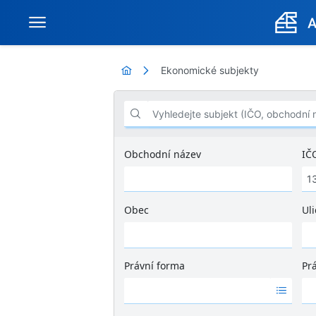
Ekonomické subjekty
Vyhledejte subjekt (IČO, obchodní název .
Obchodní název
IČ
Obec
Uli
Ž
á
d
Právní forma
Pr
n
Ž
Ž
é
á
á
v
d
d