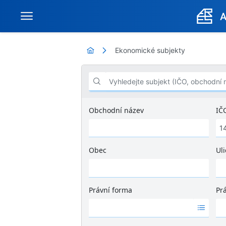
Ekonomické subjekty
Vyhledejte subjekt (IČO, obchodní název .
Obchodní název
IČ
Obec
Uli
Ž
á
d
Právní forma
Pr
n
Ž
Ž
é
á
á
v
d
d