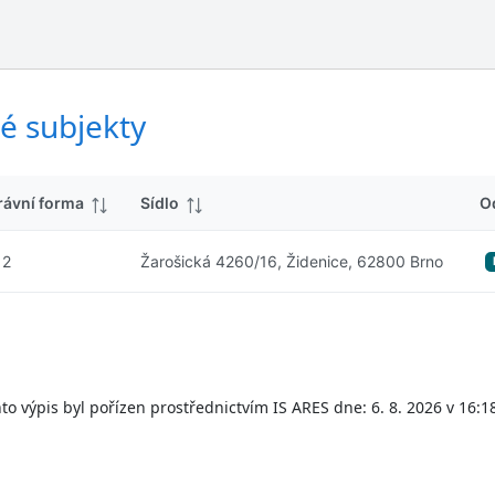
ý
d
s
k
l
y
e
d
é subjekty
k
y
rávní forma
Sídlo
O
12
Žarošická 4260/16, Židenice, 62800 Brno
to výpis byl pořízen prostřednictvím IS ARES dne: 6. 8. 2026 v 16:1