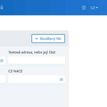
tů
CZ
Rozšířený filtr
Textová adresa, nebo její část
CZ-NACE
Ž
á
d
n
é
v