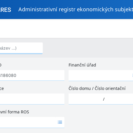
Administrativní registr ekonomických subjek
..)
O
Finanční úřad
Ž
á
d
ce
Číslo domu
/
Číslo orientační
n
Ž
é
/
á
v
d
ý
ávní forma ROS
n
s
é
l
v
e