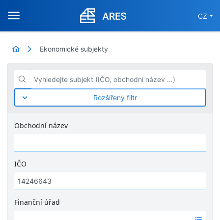
CZ
Ekonomické subjekty
Vyhledejte subjekt (IČO, obchodní název ...)
Rozšířený filtr
Obchodní název
IČO
Finanční úřad
Ž