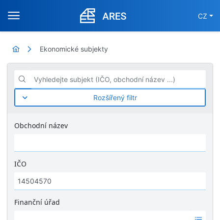
CZ
Ekonomické subjekty
Vyhledejte subjekt (IČO, obchodní název ...)
Rozšířený filtr
Obchodní název
IČO
Finanční úřad
Ž