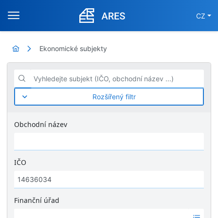
CZ
Ekonomické subjekty
Vyhledejte subjekt (IČO, obchodní název ...)
Rozšířený filtr
Obchodní název
IČO
Finanční úřad
Ž