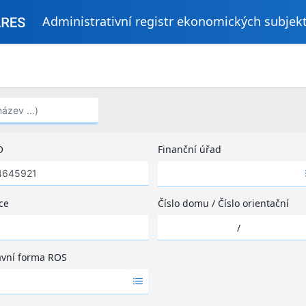
Administrativní registr ekonomických subjek
..)
O
Finanční úřad
Ž
á
d
ce
Číslo domu
/
Číslo orientační
n
Ž
é
/
á
v
d
ý
ávní forma ROS
n
s
é
l
v
e