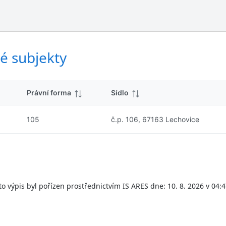
ý
d
s
k
l
y
e
d
é subjekty
k
y
Právní forma
Sídlo
105
č.p. 106, 67163 Lechovice
to výpis byl pořízen prostřednictvím IS ARES dne: 10. 8. 2026 v 04:4