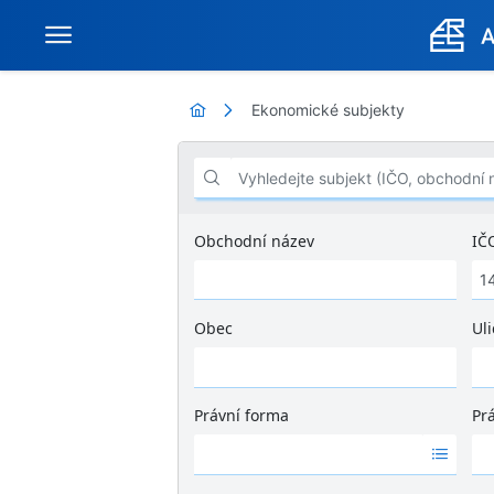
Ekonomické subjekty
Vyhledejte subjekt (IČO, obchodní název .
Obchodní název
IČ
Obec
Uli
Ž
á
d
Právní forma
Pr
n
Ž
Ž
é
á
á
v
d
d