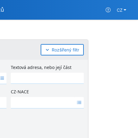
tů
CZ
Rozšířený filtr
Textová adresa, nebo její část
CZ-NACE
Ž
á
d
n
é
v