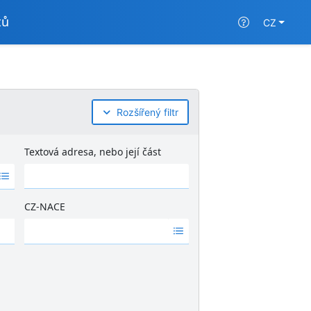
tů
CZ
Rozšířený filtr
Textová adresa, nebo její část
CZ-NACE
Ž
á
d
n
é
v