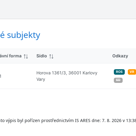
ý
d
s
k
l
y
e
d
é subjekty
k
y
ávní forma
Sídlo
Odkazy
ROS
VR
Horova 1361/3, 36001 Karlovy
1
Vary
SD
to výpis byl pořízen prostřednictvím IS ARES dne: 7. 8. 2026 v 13:3