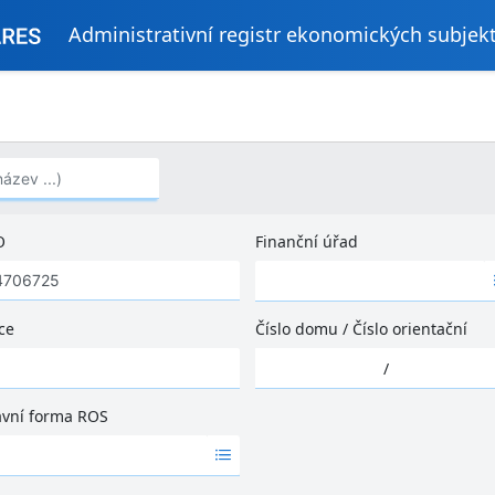
Administrativní registr ekonomických subjek
..)
O
Finanční úřad
Ž
á
d
ce
Číslo domu
/
Číslo orientační
n
Ž
é
/
á
v
d
ý
ávní forma ROS
n
s
é
l
v
e