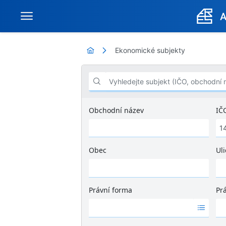
Ekonomické subjekty
Vyhledejte subjekt (IČO, obchodní název .
Obchodní název
IČ
Obec
Uli
Ž
á
d
Právní forma
Pr
n
Ž
Ž
é
á
á
v
d
d