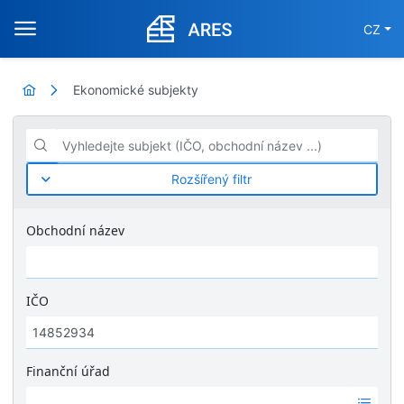
CZ
Ekonomické subjekty
Vyhledejte subjekt (IČO, obchodní název ...)
Rozšířený filtr
Obchodní název
IČO
Finanční úřad
Ž