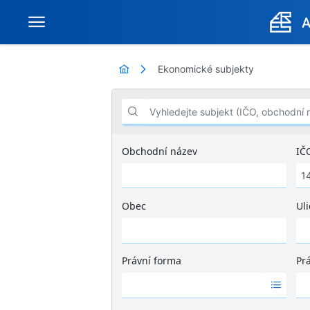
Ekonomické subjekty
Vyhledejte subjekt (IČO, obchodní název .
Obchodní název
IČ
Obec
Uli
Ž
á
d
Právní forma
Pr
n
Ž
Ž
é
á
á
v
d
d