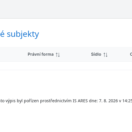
ý
d
s
k
l
y
e
d
é subjekty
k
y
Právní forma
Sídlo
to výpis byl pořízen prostřednictvím IS ARES dne: 7. 8. 2026 v 14:2