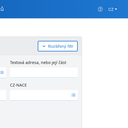
tů
CZ
Rozšířený filtr
Textová adresa, nebo její část
CZ-NACE
Ž
á
d
n
é
v