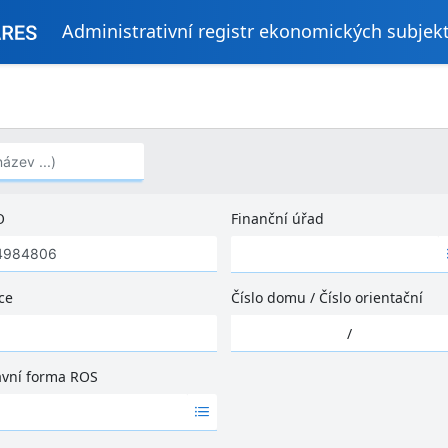
Administrativní registr ekonomických subjek
..)
O
Finanční úřad
Ž
á
d
ce
Číslo domu
/
Číslo orientační
n
Ž
é
/
á
v
d
ý
ávní forma ROS
n
s
é
l
v
e