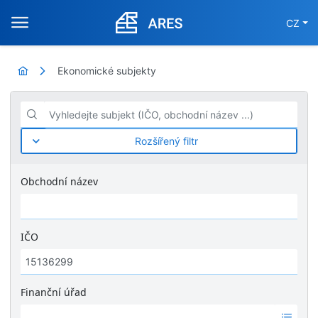
CZ
Ekonomické subjekty
Vyhledejte subjekt (IČO, obchodní název ...)
Rozšířený filtr
Obchodní název
IČO
Finanční úřad
Ž