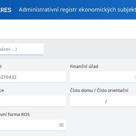
Administrativní registr ekonomických subjek
..)
O
Finanční úřad
Ž
á
d
ce
Číslo domu
/
Číslo orientační
n
Ž
é
/
á
v
d
ý
ávní forma ROS
n
s
é
l
v
e