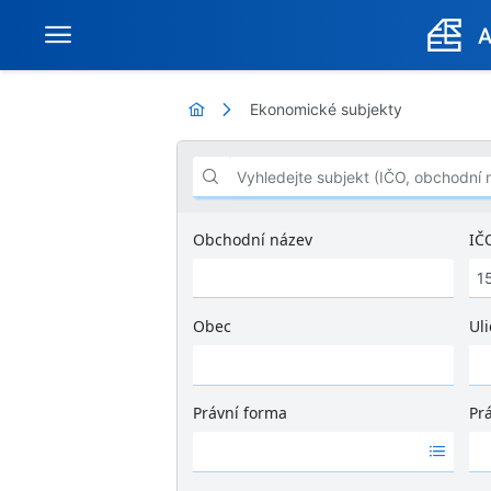
Ekonomické subjekty
Vyhledejte subjekt (IČO, obchodní název .
Obchodní název
IČ
Obec
Uli
Ž
á
d
Právní forma
Pr
n
Ž
Ž
é
á
á
v
d
d