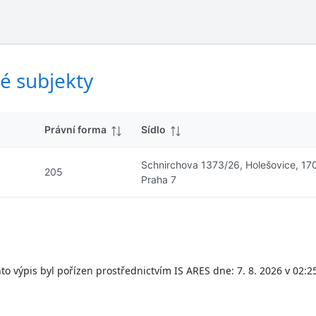
ý
d
s
k
l
y
e
d
é subjekty
k
y
Právní forma
Sídlo
Schnirchova 1373/26, Holešovice, 17
205
Praha 7
to výpis byl pořízen prostřednictvím IS ARES dne: 7. 8. 2026 v 02:2