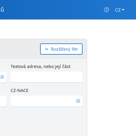
tů
CZ
Rozšířený filtr
Textová adresa, nebo její část
CZ-NACE
Ž
á
d
n
é
v