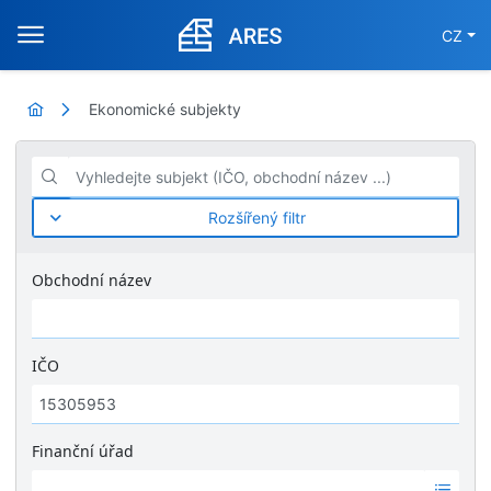
CZ
Ekonomické subjekty
Vyhledejte subjekt (IČO, obchodní název ...)
Rozšířený filtr
Obchodní název
IČO
Finanční úřad
Ž