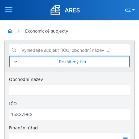
CZ
Ekonomické subjekty
Vyhledejte subjekt (IČO, obchodní název ...)
Rozšířený filtr
Obchodní název
IČO
Finanční úřad
Ž