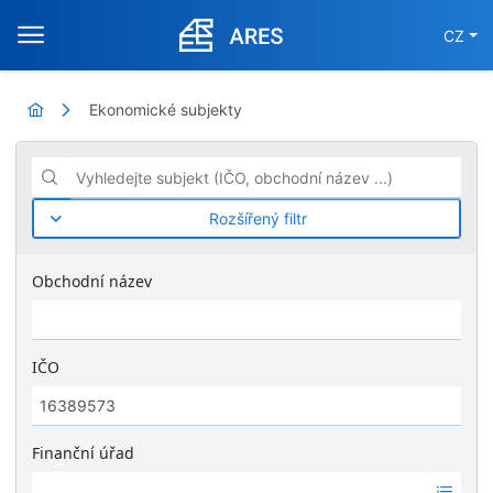
CZ
Ekonomické subjekty
Vyhledejte subjekt (IČO, obchodní název ...)
Rozšířený filtr
Obchodní název
IČO
Finanční úřad
Ž