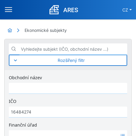
CZ
Ekonomické subjekty
Vyhledejte subjekt (IČO, obchodní název ...)
Rozšířený filtr
Obchodní název
IČO
Finanční úřad
Ž