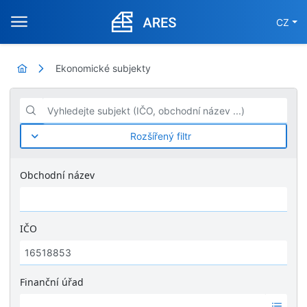
CZ
Ekonomické subjekty
Vyhledejte subjekt (IČO, obchodní název ...)
Rozšířený filtr
Obchodní název
IČO
Finanční úřad
Ž