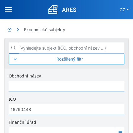
CZ
Ekonomické subjekty
Vyhledejte subjekt (IČO, obchodní název ...)
Rozšířený filtr
Obchodní název
IČO
Finanční úřad
Ž