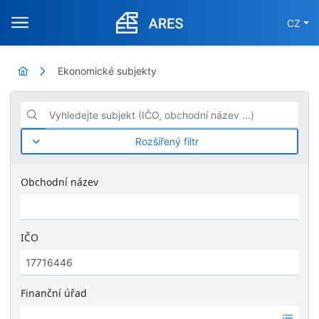
CZ
Ekonomické subjekty
Vyhledejte subjekt (IČO, obchodní název ...)
Rozšířený filtr
Obchodní název
IČO
Finanční úřad
Ž